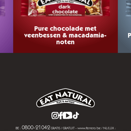
Pure chocolade
met
veenbessen & macadamia-
noten
0800-21042
BE :
GRATIS / GRATUIT - www.ferrero.be / NL/LUX :