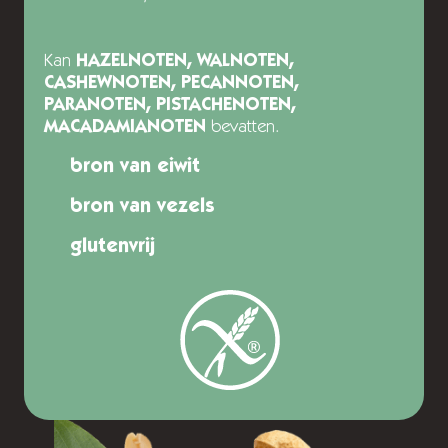
Kan
HAZELNOTEN, WALNOTEN,
CASHEWNOTEN, PECANNOTEN,
PARANOTEN, PISTACHENOTEN,
MACADAMIANOTEN
bevatten.
bron van eiwit
bron van vezels
glutenvrij