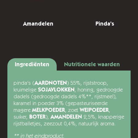
Amandelen
Pinda's
Ingrediënten
Nutritionele waarden
pinda's (
AARDNOTEN
) 55%, rijststroop,
kruimelige
SOJAVLOKKEN
, honing, gedroogde
dadels (gedroogde dadels 4%**, rijstmeel),
karamel in poeder 3% (gepasteuriseerde
magere
MELKPOEDER
, zoet
WEIPOEDER
,
suiker,
BOTER
),
AMANDELEN
2,5%, knapperige
rijstballetjes, zeezout 0,4%, natuurlijk aroma.
** in het eindproduct.