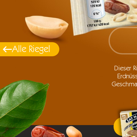
Alle Riegel
Dieser R
Erdnüs
Geschmac