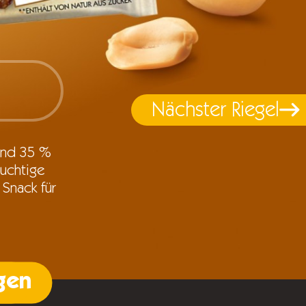
Nächster Riegel
 und 35 %
uchtige
Snack für
gen