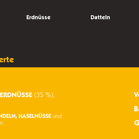
Erdnüsse
Datteln
erte
,
ERDNÜSSE
(35 %).
V
B
ANDELN, HASELNÜSSE
und
G
n.