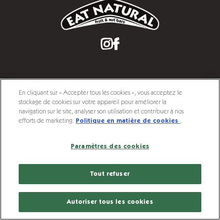
En cliquant sur « Accepter tous les cookies », vous acceptez le
Footer
Protéines
Sans gluten
Vegan
stockage de cookies sur votre appareil pour améliorer la
menu
navigation sur le site, analyser son utilisation et contribuer à nos
efforts de marketing.
Politique en matière de cookies
.
Legal
Politique en matière de cookies
menu
Charte de protection des données personnelles
Mentions légales
Données techniques
Accessibilité : non conforme (42%)
Paramètres des cookies
Ferrero France Commerciale:
18 Rue Jacques Monod CS 90058 76136 MONT-SAINT-AIGNAN
Tout refuser
Pour votre santé pratiquez une activité physique régulière.
www.mangerbouger.fr
© 2026 Eat Natural
Autoriser tous les cookies